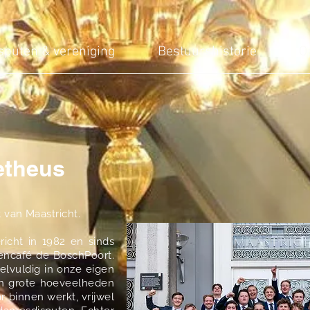
sputen & vereniging
Bestuurshistorie
O
etheus
van Maastricht.
richt in 1982 en sinds
encafé de BoschPoort.
elvuldig in onze eigen
en grote hoeveelheden
r binnen werkt, vrijwel