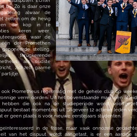
 damesdisputen. Echter
iet bij. Zo is daar onze
ergadering alwaar de
oet zetten om de hevig
ngen de kop in te
moties keren weer
uteeravond, waar de
n één der Promethen
geponeerde stelling.
ijks terugkerende
ometheus, als oudste
icht, zichzelf gaarne
partijtje.
at ook Prometheus regelmatig met de gehele club op week
 zonnige verre oorden. Uit het bovenstaande mag men aflei
 hebben die ook na de studieperiode wordt voortgez
spuut bestaat momenteel uit ongeveer 12 actieve leden verde
at er geen plaats is voor nieuwe eerstejaars studenten.
g geïnteresseerd in de frisse, maar vaak onnozele gedacht
eit van het dispuut wordt aangetast, is er een aardige s