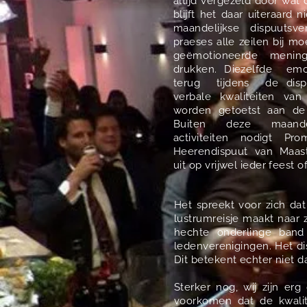
altijd vergezeld door wat
blijft het daar uiteraard n
maandelijkse dispuutsv
praeses alle zeilen bij m
geëmotioneerde meni
drukken. Diezelfde e
terug tijdens de disp
verbale kwaliteiten va
worden getoetst aan de 
Buiten deze maandel
activiteiten nodigt Pr
Heerendispuut van Maastr
uit op vrijwel ieder feest of 
Het spreekt voor zich d
lustrumreisje maakt naar
hechte onderlinge band
ledenverenigingen. Het di
Dit betekent echter niet d
Sterker nog, wij zijn er
voorkomen dat de kwalit