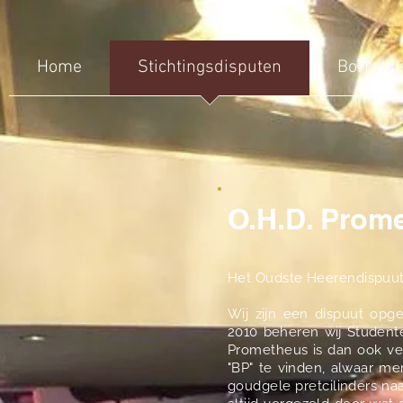
Home
Stichtingsdisputen
Borreldi
O.H.D. Prom
Het Oudste Heerendispuut 
Wij zijn een dispuut opge
2010 beheren wij Student
Prometheus is dan ook ve
"BP" te vinden, alwaar m
goudgele pretcilinders naa