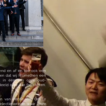
end en af en toe ook een
den dat wij Promethen een
et in één van onze oud-
eld over alle faculteiten.
en van eerstejaars. Om te
electieperiode waar onze